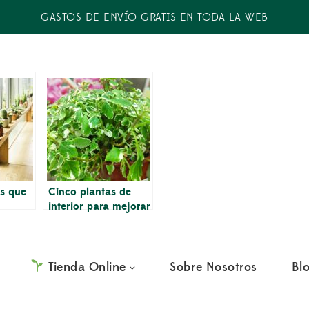
GASTOS DE ENVÍO GRATIS EN TODA LA WEB
os que
Cinco plantas de
interior para mejorar
n tener
el estado de ánimo y
la salud
Tienda Online
Sobre Nosotros
Bl