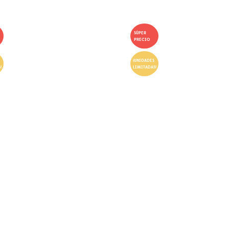
SÚPER
PRECIO
¡UNIDADES
!
LIMITADAS!