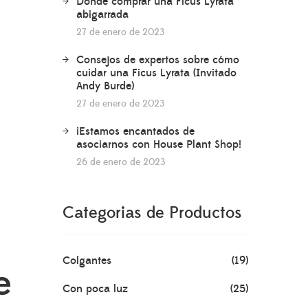
Dónde comprar una Ficus Lyrata
abigarrada
27 de enero de 2023
Consejos de expertos sobre cómo
cuidar una Ficus Lyrata (Invitado
Andy Burde)
27 de enero de 2023
¡Estamos encantados de
asociarnos con House Plant Shop!
26 de enero de 2023
Categorias de Productos
Colgantes
(19)
e
Con poca luz
(25)