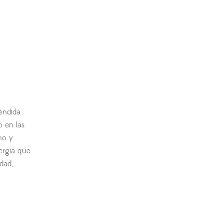
léndida
o en las
no y
ergía que
dad,