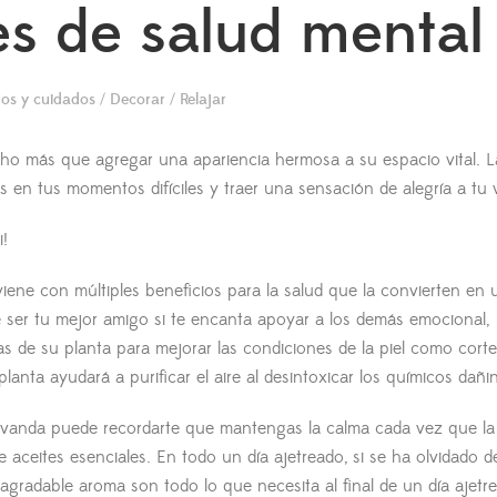
s de salud mental
jos y cuidados
/
Decorar
/
Relajar
cho más que agregar una apariencia hermosa a su espacio vital. L
 en tus momentos difíciles y traer una sensación de alegría a tu v
i!
iene con múltiples beneficios para la salud que la convierten en 
de ser tu mejor amigo si te encanta apoyar a los demás emocional,
as de su planta para mejorar las condiciones de la piel como corte
lanta ayudará a purificar el aire al desintoxicar los químicos dañi
a lavanda puede recordarte que mantengas la calma cada vez que la
 aceites esenciales. En todo un día ajetreado, si se ha olvidado d
agradable aroma son todo lo que necesita al final de un día ajetr