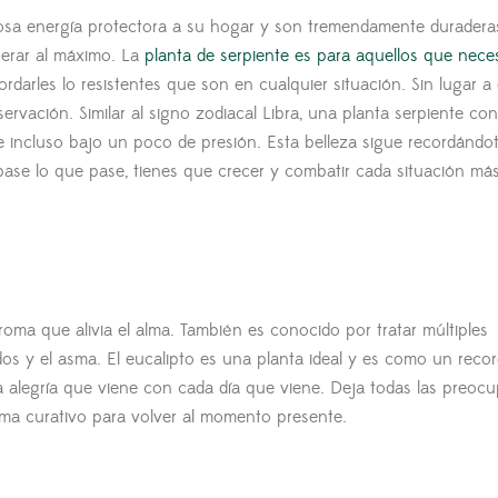
rosa energía protectora a su hogar y son tremendamente duraderas
perar al máximo. La
planta de serpiente es para aquellos que nece
darles lo resistentes que son en cualquier situación. Sin lugar a
ervación. Similar al signo zodiacal Libra, una planta serpiente co
incluso bajo un poco de presión. Esta belleza sigue recordándo
ase lo que pase, tienes que crecer y combatir cada situación más d
aroma que alivia el alma. También es conocido por tratar múltiples
dos y el asma. El eucalipto es una planta ideal y es como un recor
la alegría que viene con cada día que viene. Deja todas las preoc
ma curativo para volver al momento presente.