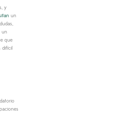
, y
sitan
un
 dudas,
n un
te que
ifícil
datorio
upaciones