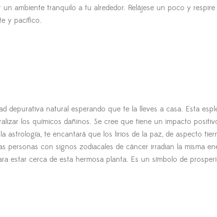
r un ambiente tranquilo a tu alrededor. Relájese un poco y respire
e y pacífico.
ad depurativa natural esperando que te la lleves a casa. Esta esp
ralizar los químicos dañinos. Se cree que tiene un impacto positiv
la astrología, te encantará que los lirios de la paz, de aspecto tier
as personas con signos zodiacales de cáncer irradian la misma en
 para estar cerca de esta hermosa planta. Es un símbolo de prosperi