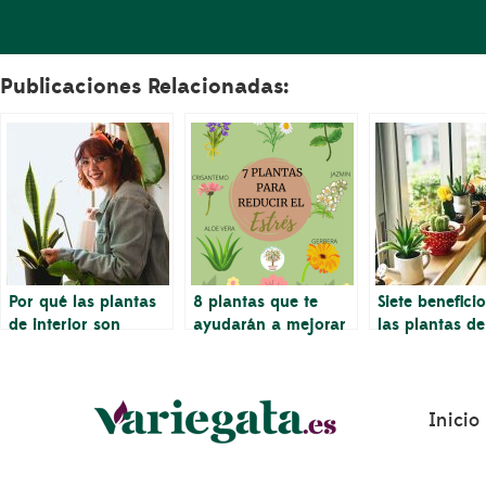
Publicaciones Relacionadas:
Por qué las plantas
8 plantas que te
Siete benefici
de interior son
ayudarán a mejorar
las plantas de
buenas para su
tu salud
interior puede
bienestar mental
en su salud
Inicio