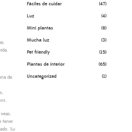
Fáciles de cuidar
(47)
Luz
(4)
Mini plantas
(8)
Mucha luz
(3)
as
ida.
Pet friendly
(15)
Plantas de interior
(65)
Uncategorized
(1)
una de
s,
nos.
 veas.
e tener
eado. Su