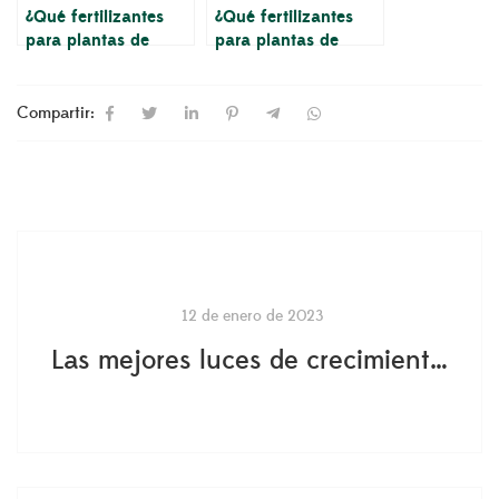
¿Qué fertilizantes
¿Qué fertilizantes
para plantas de
para plantas de
interior debo usar
interior debo usar
para mis plantas?
para mis plantas?
Compartir:
12 de enero de 2023
Las mejores luces de crecimiento para su Ficus Lyrata