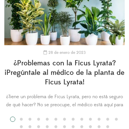
28 de enero de 2023
¿Problemas con la Ficus Lyrata?
¡Pregúntale al médico de la planta de
Ficus Lyrata!
¿Tiene un problema de Ficus Lyrata, pero no está seguro
n
de qué hacer? No se preocupe, el médico está aquí para
usted. Hágale una pregunta al médico de la Ficus Lyrata
y cargue fotos de su planta para obtener
recomendaciones. Otros miembros del Fiddle Leaf Fig