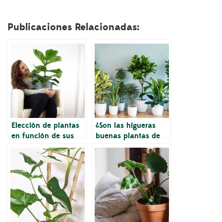
original
actual
original
actual
era:
es:
era:
es:
Publicaciones Relacionadas:
64,00€.
51,20€.
40,00€.
34,00€.
Elección de plantas
¿Son las higueras
en función de sus
buenas plantas de
necesidades de
interior?
salud mental