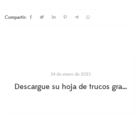
esta temporada
está disponible!
navideña
(Comprar ahora)
Compartir:
24 de enero de 2023
Descargue su hoja de trucos gratuita de la planta de Ficus Lyrata (Descargar ahora)