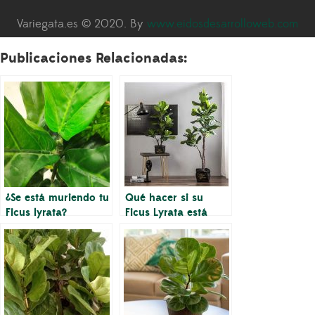
Variegata.es © 2020. By
www.eidosdesarrolloweb.com
Publicaciones Relacionadas:
¿Se está muriendo tu
Qué hacer si su
Ficus lyrata?
Ficus Lyrata está
dejando caer hojas