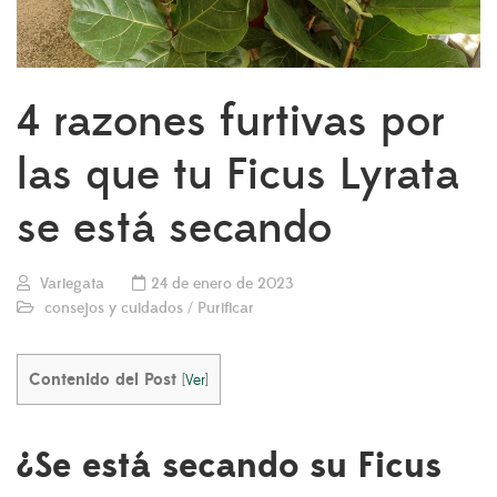
4 razones furtivas por
las que tu Ficus Lyrata
se está secando
Variegata
24 de enero de 2023
consejos y cuidados
/
Purificar
Contenido del Post
[
Ver
]
¿Se está secando su Ficus