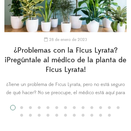
28 de enero de 2023
¿Problemas con la Ficus Lyrata?
¡Pregúntale al médico de la planta de
Ficus Lyrata!
¿Tiene un problema de Ficus Lyrata, pero no está seguro
n
de qué hacer? No se preocupe, el médico está aquí para
usted. Hágale una pregunta al médico de la Ficus Lyrata
y cargue fotos de su planta para obtener
recomendaciones. Otros miembros del Fiddle Leaf Fig
Resource Center también pueden comentar sobre su […]