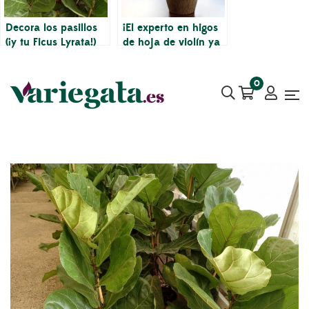
Decora los pasillos
¡El experto en higos
(¡y tu Ficus Lyrata!)
de hoja de violín ya
esta temporada
está disponible!
navideña
(Comprar ahora)
0