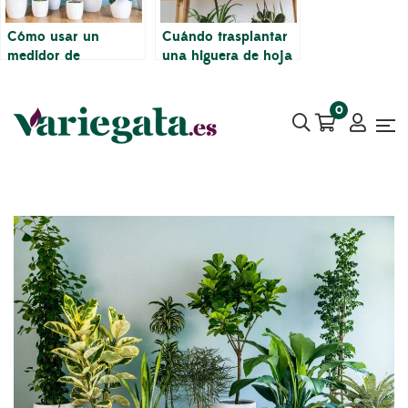
Cómo usar un
Cuándo trasplantar
medidor de
una higuera de hoja
humedad para saber
de violín… y cuándo
cuándo regar su
NO
0
Ficus Lyrata