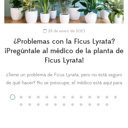
28 de enero de 2023
¿Problemas con la Ficus Lyrata?
¡Pregúntale al médico de la planta de
Ficus Lyrata!
¿Tiene un problema de Ficus Lyrata, pero no está seguro
n
de qué hacer? No se preocupe, el médico está aquí para
usted. Hágale una pregunta al médico de la Ficus Lyrata
y cargue fotos de su planta para obtener
recomendaciones. Otros miembros del Fiddle Leaf Fig
Resource Center también pueden comentar sobre su […]