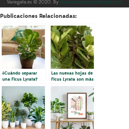
Variegata.es © 2020. By
www.eidosdesarrolloweb.com
Publicaciones Relacionadas:
¿Cuándo separar
Las nuevas hojas de
una Ficus Lyrata?
Ficus Lyrata son más
pequeñas que las
hojas más viejas