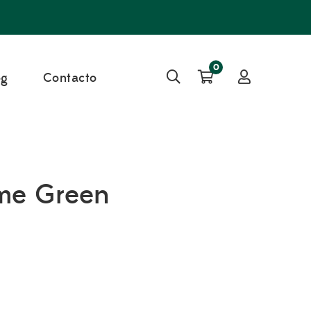
0
og
Contacto
me Green