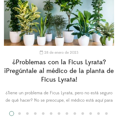
28 de enero de 2023
¿Problemas con la Ficus Lyrata?
¡Pregúntale al médico de la planta de
Ficus Lyrata!
¿Tiene un problema de Ficus Lyrata, pero no está seguro
n
de qué hacer? No se preocupe, el médico está aquí para
usted. Hágale una pregunta al médico de la Ficus Lyrata
y cargue fotos de su planta para obtener