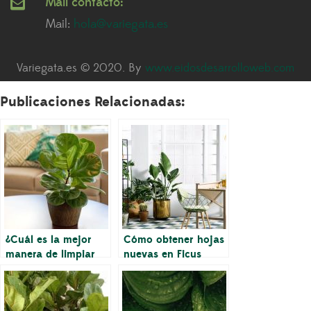
Mail contacto:
Mail:
hola@variegata.es
Variegata.es © 2020. By
www.eidosdesarrolloweb.com
Publicaciones Relacionadas:
¿Cuál es la mejor
Cómo obtener hojas
manera de limpiar
nuevas en Ficus
las hojas de Ficus
Lyrata
Lyrata?