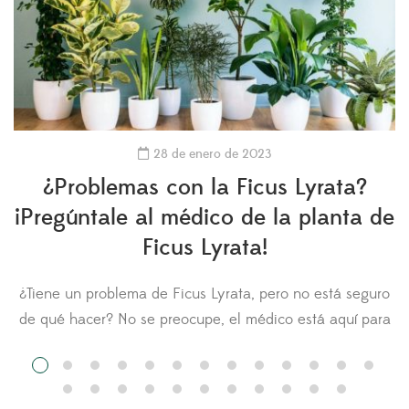
28 de enero de 2023
¿Problemas con la Ficus Lyrata?
¡Pregúntale al médico de la planta de
Ficus Lyrata!
¿Tiene un problema de Ficus Lyrata, pero no está seguro
n
de qué hacer? No se preocupe, el médico está aquí para
usted. Hágale una pregunta al médico de la Ficus Lyrata
y cargue fotos de su planta para obtener
recomendaciones. Otros miembros del Fiddle Leaf Fig