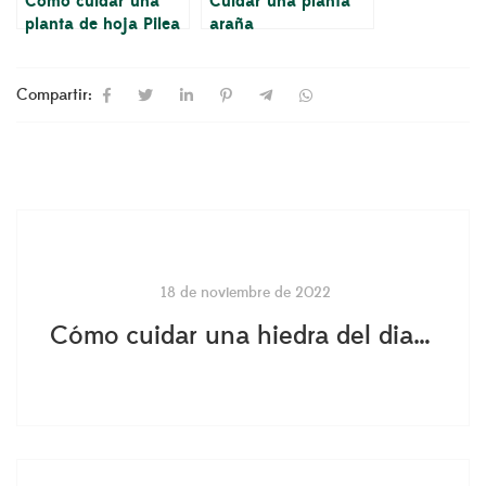
Cómo cuidar una
Cuidar una planta
planta de hoja Pilea
araña
peperomioides
Compartir:
18 de noviembre de 2022
Cómo cuidar una hiedra del diablo / Golden Pothos / Epipremnum aureum