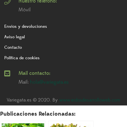
Nuestro télefono:
Móvil
Envios y devoluciones
Aviso legal
Contacto
Política de cookies
Mail contacto:
Mail:
hola@variegata.es
Variegata.es © 2020. By
www.eidosdesarrolloweb.com
Publicaciones Relacionadas: