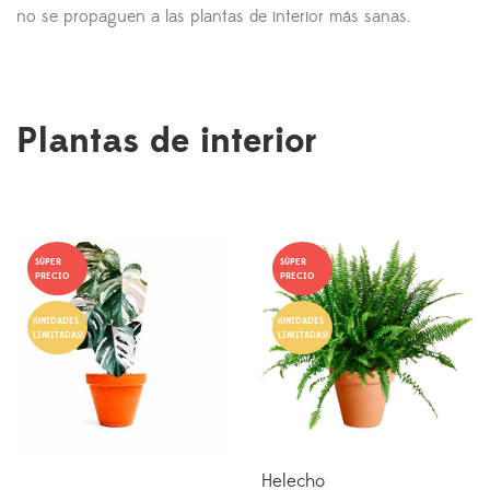
no se propaguen a las plantas de interior más sanas.
Plantas de interior
SÚPER
SÚPER
PRECIO
PRECIO
¡UNIDADES
¡UNIDADES
LIMITADAS!
LIMITADAS!
Helecho