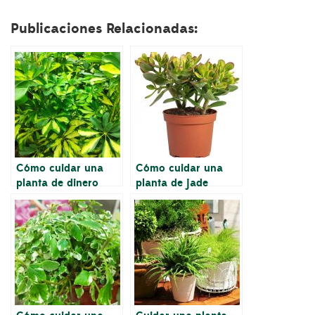
original
actual
original
actual
era:
es:
era:
es:
Publicaciones Relacionadas:
64,00€.
51,20€.
40,00€.
34,00€.
Cómo cuidar una
Cómo cuidar una
planta de dinero
planta de jade