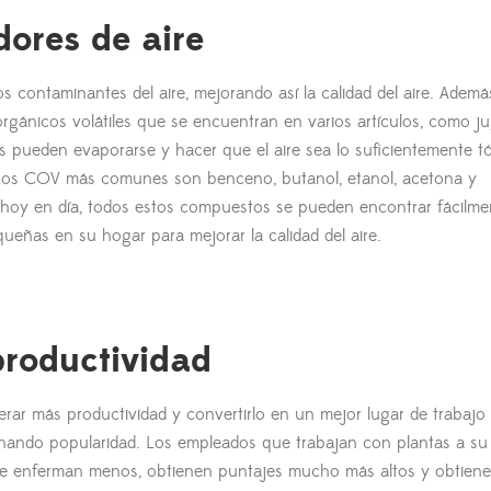
dores de aire
s contaminantes del aire, mejorando así la calidad del aire. Ademá
rgánicos volátiles que se encuentran en varios artículos, como ju
 pueden evaporarse y hacer que el aire sea lo suficientemente t
 Los COV más comunes son benceno, butanol, etanol, acetona y
e hoy en día, todos estos compuestos se pueden encontrar fácilme
eñas en su hogar para mejorar la calidad del aire.
productividad
rar más productividad y convertirlo en un mejor lugar de trabajo
 ganando popularidad. Los empleados que trabajan con plantas a su
, se enferman menos, obtienen puntajes mucho más altos y obtien