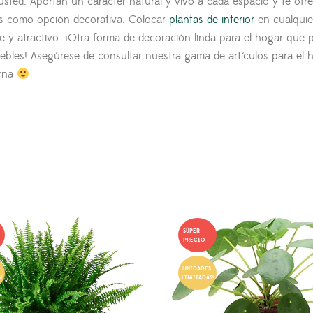
 usted. Aportan un carácter natural y vivo a cada espacio y te of
tas como opción decorativa. Colocar
plantas de interior
en cualquie
 y atractivo. ¡Otra forma de decoración linda para el hogar que 
bles! Asegúrese de consultar nuestra gama de artículos para el 
erna
SÚPER
PRECIO
¡UNIDADES
!
LIMITADAS!