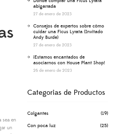
Dónde comprar una Ficus Lyrata
abigarrada
27 de enero de 2023
as
Consejos de expertos sobre cómo
cuidar una Ficus Lyrata (Invitado
Andy Burde)
27 de enero de 2023
¡Estamos encantados de
asociarnos con House Plant Shop!
26 de enero de 2023
Categorias de Productos
Colgantes
(19)
a sea en
Con poca luz
(25)
gar un