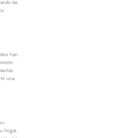
uando las
os
udios han
resión.
plantas
tir una
su
su hogar,