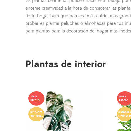
las plantas de interior pueden hacer ese trabajo por
enorme creatividad a la hora de considerar las plan
de tu hogar hará que parezca más cálido, más grande
probar es plantar peluches o almohadas para tus mue
para plantas para la decoración del hogar más mod
Plantas de interior
SÚPER
SÚPER
PRECIO
PRECIO
¡UNIDADES
¡UNIDADES
LIMITADAS!
LIMITADAS