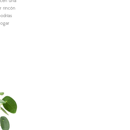
recen una
r rincón
podrías
hogar