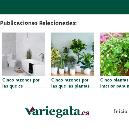
Publicaciones Relacionadas:
Cinco razones por
Cinco razones por
Cinco plantas
las que es
las que las plantas
interior para 
imprescindible tener
son un gran regalo
el estado de 
plantas en el baño
para cualquier
la salud
ocasión
Inicio