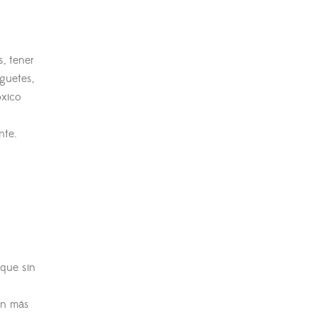
s, tener
guetes,
óxico
nte.
 que sin
en más