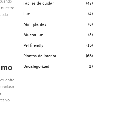
 cuando
Fáciles de cuidar
(47)
n nuestro
Luz
(4)
puede
Mini plantas
(8)
Mucha luz
(3)
Pet friendly
(15)
Plantas de interior
(65)
nimo
Uncategorized
(1)
ivo entre
e incluso
e
resivo