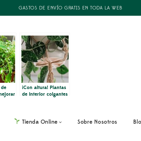
GASTOS DE ENVÍO GRATIS EN TODA LA WEB
 de
¡Con altura! Plantas
mejorar
de interior colgantes
ánimo y
que alegrarán tu
casa
Tienda Online
Sobre Nosotros
Bl