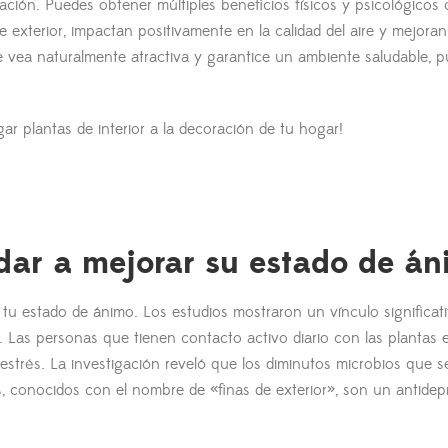
ación. Puedes obtener múltiples beneficios físicos y psicológicos
de exterior, impactan positivamente en la calidad del aire y mejora
 vea naturalmente atractiva y garantice un ambiente saludable, 
r plantas de interior a la decoración de tu hogar!
dar a mejorar su estado de á
 tu estado de ánimo. Los estudios mostraron un vínculo significat
. Las personas que tienen contacto activo diario con las plantas 
 estrés. La investigación reveló que los diminutos microbios que s
s, conocidos con el nombre de «finas de exterior», son un antidep