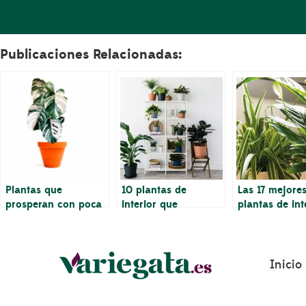
Publicaciones Relacionadas:
Plantas que
10 plantas de
Las 17 mejore
prosperan con poca
interior que
plantas de int
luz
prosperan en
con poca luz 
terrarios
hogar o la ofi
Inicio