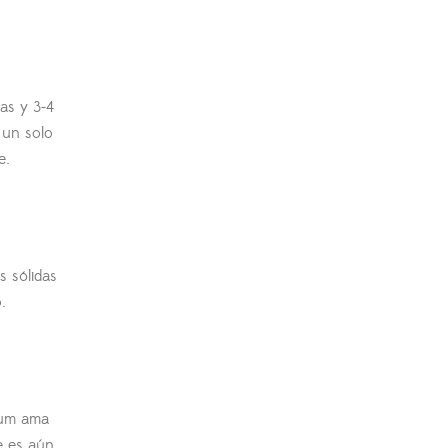
das y 3-4
 un solo
e.
s sólidas
.
llum ama
e es aún