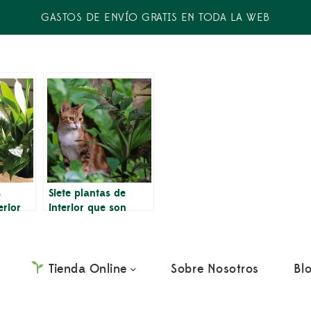
GASTOS DE ENVÍO GRATIS EN TODA LA WEB
s
Siete plantas de
erior
interior que son
para el
seguras para los
cina
gatos
Tienda Online
Sobre Nosotros
Bl