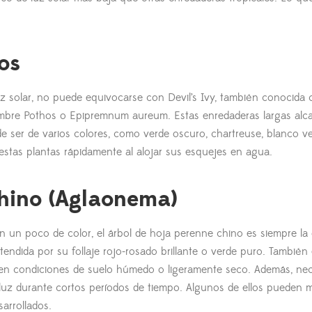
os
z solar, no puede equivocarse con Devil’s Ivy, también conocida
nombre Pothos o Epipremnum aureum. Estas enredaderas largas alc
ede ser de varios colores, como verde oscuro, chartreuse, blanco v
tas plantas rápidamente al alojar sus esquejes en agua.
chino (Aglaonema)
on un poco de color, el árbol de hoja perenne chino es siempre la
tendida por su follaje rojo-rosado brillante o verde puro. También
z en condiciones de suelo húmedo o ligeramente seco. Además, nec
 luz durante cortos períodos de tiempo. Algunos de ellos pueden m
arrollados.