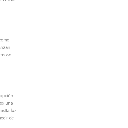
 como
anzan
erdoso
 opción
 es una
esita luz
edir de