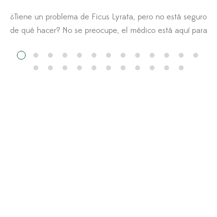
¿Tiene un problema de Ficus Lyrata, pero no está seguro
n
de qué hacer? No se preocupe, el médico está aquí para
usted. Hágale una pregunta al médico de la Ficus Lyrata
y cargue fotos de su planta para obtener
recomendaciones. Otros miembros del Fiddle Leaf Fig
Resource Center también pueden comentar sobre su […]