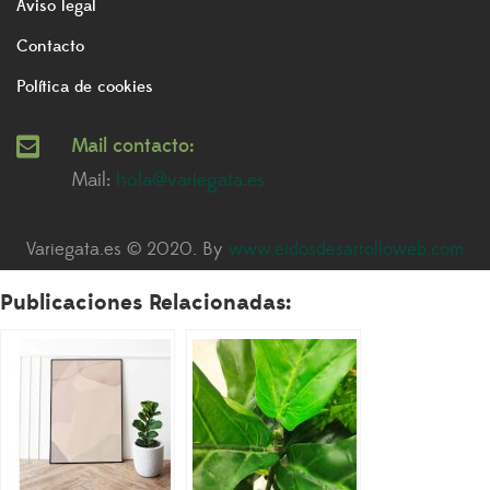
Aviso legal
Contacto
Política de cookies
Mail contacto:
Mail:
hola@variegata.es
Variegata.es © 2020. By
www.eidosdesarrolloweb.com
Publicaciones Relacionadas: