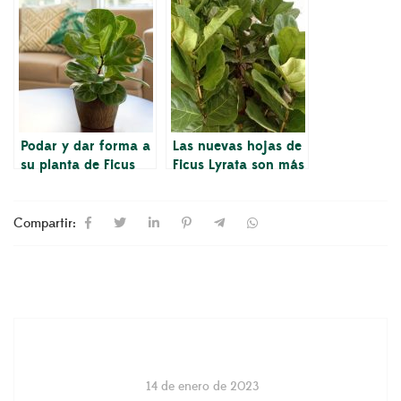
Podar y dar forma a
Las nuevas hojas de
su planta de Ficus
Ficus Lyrata son más
Lyrata para
pequeñas que las
mantenerla
hojas más viejas
saludable
Compartir:
14 de enero de 2023