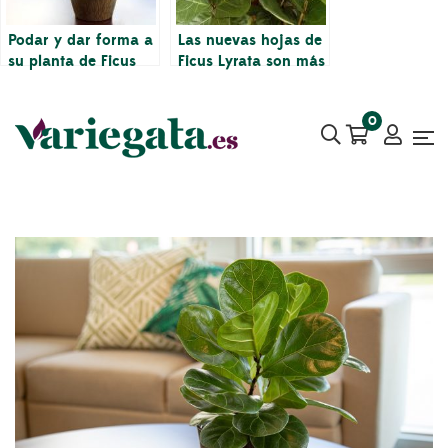
Podar y dar forma a
Las nuevas hojas de
su planta de Ficus
Ficus Lyrata son más
Lyrata para
pequeñas que las
mantenerla
hojas más viejas
0
saludable