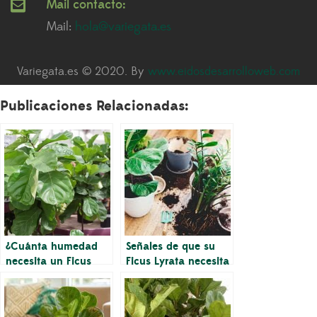
Mail contacto:
Mail:
hola@variegata.es
Variegata.es © 2020. By
www.eidosdesarrolloweb.com
Publicaciones Relacionadas:
¿Cuánta humedad
Señales de que su
necesita un Ficus
Ficus Lyrata necesita
Lyrata?
más humedad