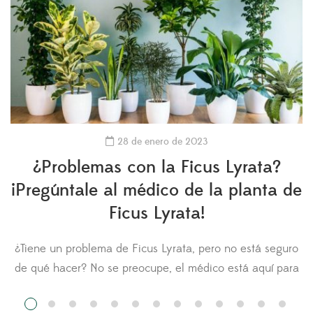
28 de enero de 2023
¿Problemas con la Ficus Lyrata?
¡Pregúntale al médico de la planta de
Ficus Lyrata!
¿Tiene un problema de Ficus Lyrata, pero no está seguro
n
de qué hacer? No se preocupe, el médico está aquí para
usted. Hágale una pregunta al médico de la Ficus Lyrata
y cargue fotos de su planta para obtener