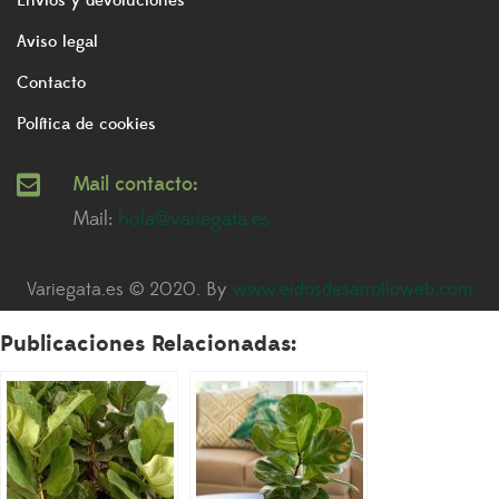
Envios y devoluciones
Aviso legal
Contacto
Política de cookies
Mail contacto:
Mail:
hola@variegata.es
Variegata.es © 2020. By
www.eidosdesarrolloweb.com
Publicaciones Relacionadas: