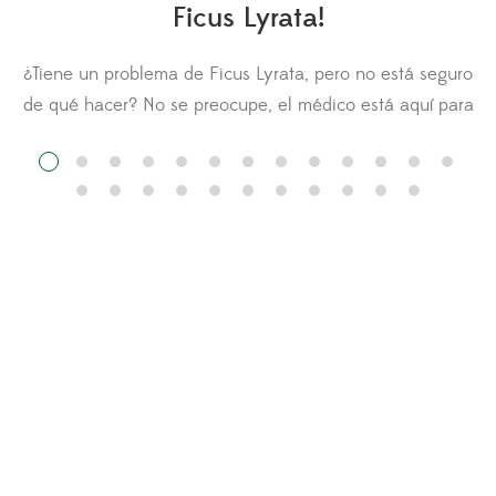
Ficus Lyrata!
¿Tiene un problema de Ficus Lyrata, pero no está seguro
n
de qué hacer? No se preocupe, el médico está aquí para
usted. Hágale una pregunta al médico de la Ficus Lyrata
y cargue fotos de su planta para obtener
recomendaciones. Otros miembros del Fiddle Leaf Fig
Resource Center también pueden comentar sobre su […]