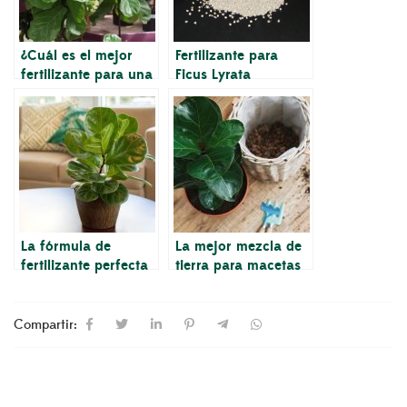
¿Cuál es el mejor
Fertilizante para
fertilizante para una
Ficus Lyrata
planta de higuera de
hoja de violín?
La fórmula de
La mejor mezcla de
fertilizante perfecta
tierra para macetas
para una planta de
para Ficus Lyrata
Ficus Lyrata
Compartir: