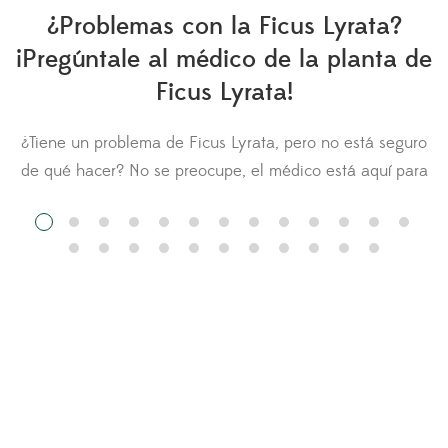
¿Problemas con la Ficus Lyrata?
¡Pregúntale al médico de la planta de
Ficus Lyrata!
¿Tiene un problema de Ficus Lyrata, pero no está seguro
n
de qué hacer? No se preocupe, el médico está aquí para
usted. Hágale una pregunta al médico de la Ficus Lyrata
y cargue fotos de su planta para obtener
recomendaciones. Otros miembros del Fiddle Leaf Fig
Resource Center también pueden comentar sobre su […]