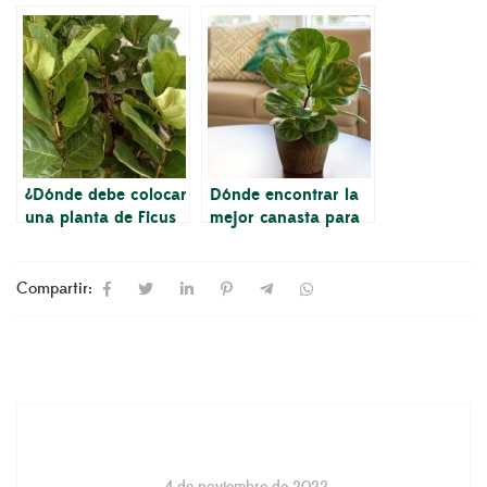
abigarrada
local y en línea)
¿Dónde debe colocar
Dónde encontrar la
una planta de Ficus
mejor canasta para
Lyrata?
una Ficus Lyrata
Compartir:
4 de noviembre de 2022