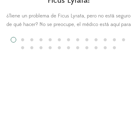
Ficus Lyrata!
¿Tiene un problema de Ficus Lyrata, pero no está seguro
n
de qué hacer? No se preocupe, el médico está aquí para
usted. Hágale una pregunta al médico de la Ficus Lyrata
y cargue fotos de su planta para obtener
recomendaciones. Otros miembros del Fiddle Leaf Fig
Resource Center también pueden comentar sobre su […]