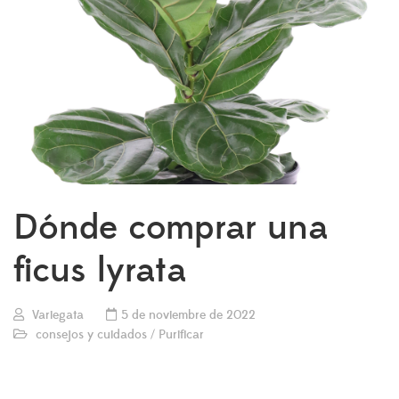
Dónde comprar una
ficus lyrata
Variegata
5 de noviembre de 2022
consejos y cuidados
/
Purificar