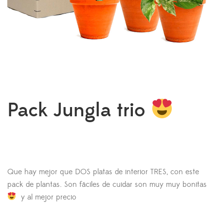
Pack Jungla trio
El
El
precio
precio
original
actual
Que hay mejor que DOS platas de interior TRES, con este
era:
es:
pack de plantas. Son fáciles de cuidar son muy muy bonitas
58,00€.
47,40€.
y al mejor precio