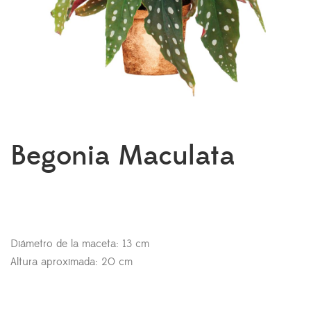
Begonia Maculata
El
El
precio
precio
original
actual
Diámetro de la maceta: 13 cm
era:
es:
Altura aproximada: 20 cm
24,00€.
20,00€.