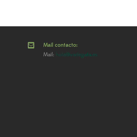
Mail contacto:
Mail:
hola@variegata.es