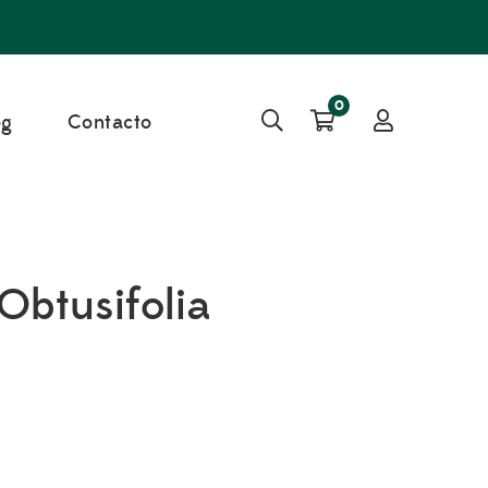
0
og
Contacto
Obtusifolia
m