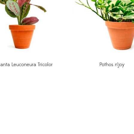
anta Leuconeura Tricolor
Pothos n’joy