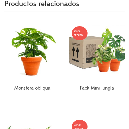
Productos relacionados
SÚPER
PRECIO
Monstera obliqua
Pack Mini jungla
El
El
precio
precio
original
actual
era:
es:
SÚPER
34,00€.
28,90€.
PRECIO